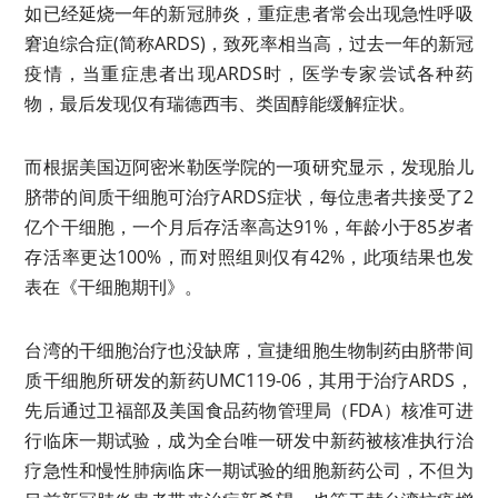
如已经延烧一年的新冠肺炎，重症患者常会出现急性呼吸
窘迫综合症(简称ARDS)，致死率相当高，过去一年的新冠
疫情，当重症患者出现ARDS时，医学专家尝试各种药
物，最后发现仅有瑞德西韦、类固醇能缓解症状。
而根据美国迈阿密米勒医学院的一项研究显示，发现胎儿
脐带的间质干细胞可治疗ARDS症状，每位患者共接受了2
亿个干细胞，一个月后存活率高达91%，年龄小于85岁者
存活率更达100%，而对照组则仅有42%，此项结果也发
表在《干细胞期刊》。
台湾的干细胞治疗也没缺席，宣捷细胞生物制药由脐带间
质干细胞所研发的新药UMC119-06，其用于治疗ARDS，
先后通过卫福部及美国食品药物管理局（FDA）核准可进
行临床一期试验，成为全台唯一研发中新药被核准执行治
疗急性和慢性肺病临床一期试验的细胞新药公司，不但为