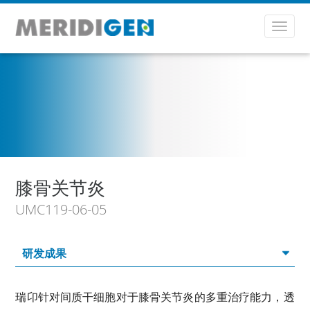
Toggl
navig
膝骨关节炎
UMC119-06-05
瑞卬针对间质干细胞对于膝骨关节炎的多重治疗能力，透